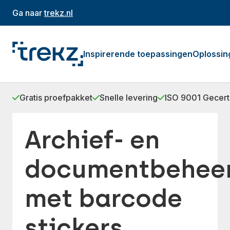
Ga naar
trekz.nl
Inspirerende toepassingen
Oplossin
Gratis proefpakket
Snelle levering
ISO 9001 Gecert
Archief- en
documentbehee
met barcode
stickers