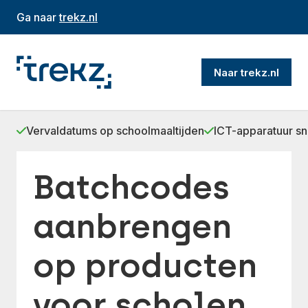
Ga naar
trekz.nl
Naar trekz.nl
Vervaldatums op schoolmaaltijden
ICT-apparatuur sn
Batchcodes
aanbrengen
op producten
voor scholen