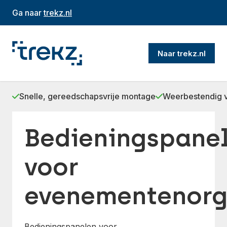
Ga naar
trekz.nl
Naar trekz.nl
Snelle, gereedschapsvrije montage
Weerbestendig v
Bedieningspane
voor
evenementenorg
Bedieningspanelen voor