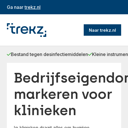
Ga naar
trekz.nl
Naar trekz.nl
Bestand tegen desinfectiemiddelen
Kleine instrumen
Bedrijfseigend
markeren voor
klinieken
In klinieken draait alles om hygiëne,