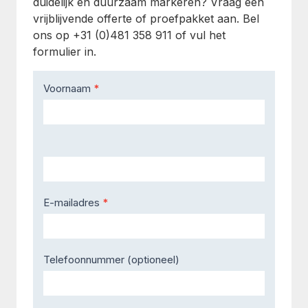
duidelijk en duurzaam markeren? Vraag een
vrijblijvende offerte of proefpakket aan. Bel
ons op +31 (0)481 358 911 of vul het
formulier in.
Contact
Voornaam
*
Us
E-mailadres
*
Telefoonnummer (optioneel)