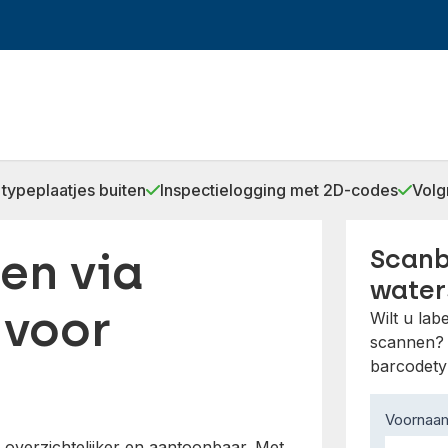
typeplaatjes buiten
Inspectielogging met 2D-codes
Volg
en via
Scanb
wate
 voor
Wilt u la
scannen? 
barcodety
Contact
Voorna
Us
overzichtelijker en aantoonbaar. Met