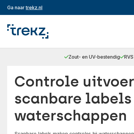
Ga naar
trekz.nl
Zout- en UV-bestendig
RVS 
Controle uitvoer
scanbare labels
waterschappen
Scanbare labels maken controles bij waterschappen 