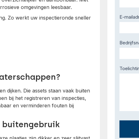
corrosieve omgevingen leesbaar.
E-mailad
ing. Zo werkt uw inspectieronde sneller
Bedrijfs
Toelichti
waterschappen?
 dijken. Die assets staan vaak buiten
n bij het registreren van inspecties,
nbaar en verminderen fouten bij
 buitengebruik
ze plaatjes zijn dikker en zeer slijtvast.