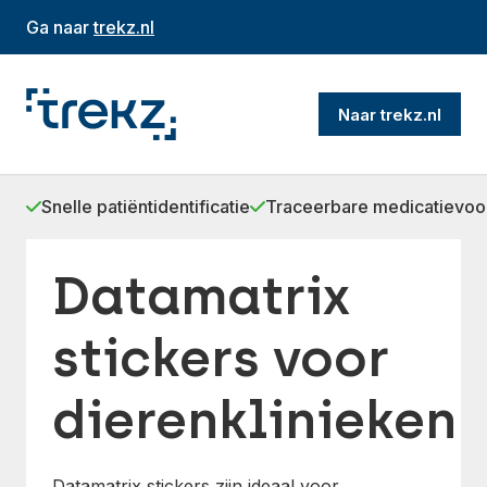
Ga naar
trekz.nl
Naar trekz.nl
Snelle patiëntidentificatie
Traceerbare medicatievoo
Datamatrix
stickers voor
dierenklinieken
Datamatrix stickers zijn ideaal voor