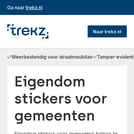
Ga naar
trekz.nl
Naar trekz.nl
Weerbestendig voor straatmeubilair
Tamper-evident 
Eigendom
stickers voor
gemeenten
Eigendom stickers voor gemeenten helpen bij