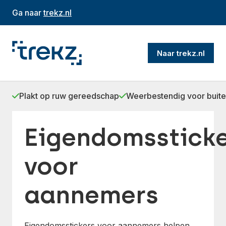
Ga naar
trekz.nl
Naar trekz.nl
Plakt op ruw gereedschap
Weerbestendig voor buit
Eigendomssticke
voor
aannemers
Eigendomsstickers voor aannemers helpen