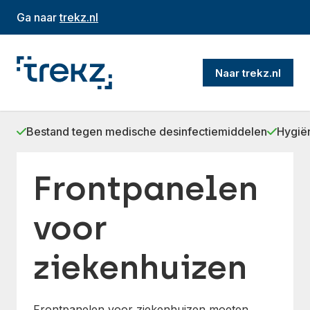
Ga naar
trekz.nl
Naar trekz.nl
Bestand tegen medische desinfectiemiddelen
Hygië
Frontpanelen
voor
ziekenhuizen
Frontpanelen voor ziekenhuizen moeten