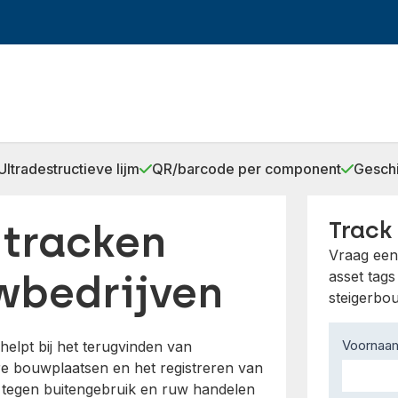
Ultradestructieve lijm
QR/barcode per component
Geschi
 tracken
Track
Vraag een 
wbedrijven
asset tag
steigerbo
Contact
Voorna
elpt bij het terugvinden van
Us
e bouwplaatsen en het registreren van
e tegen buitengebruik en ruw handelen