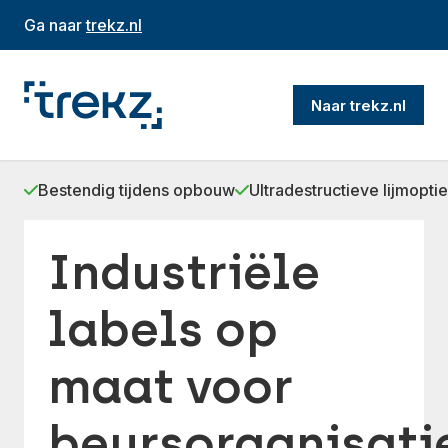
Ga naar
trekz.nl
Naar trekz.nl
Bestendig tijdens opbouw
Ultradestructieve lijmoptie
Industriële
labels op
maat voor
beursorganisati