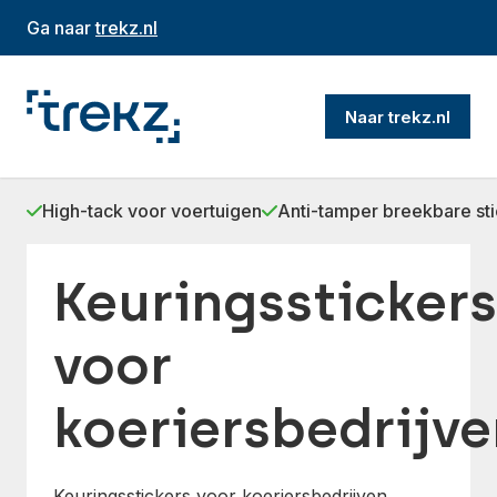
Ga naar
trekz.nl
Naar trekz.nl
High-tack voor voertuigen
Anti-tamper breekbare st
Keuringsstickers
voor
koeriersbedrijve
Keuringsstickers voor koeriersbedrijven