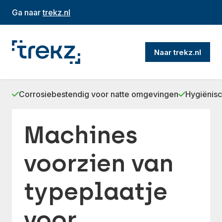
Ga naar
trekz.nl
Naar trekz.nl
Corrosiebestendig voor natte omgevingen
Hygiënisc
Machines
voorzien van
typeplaatje
voor