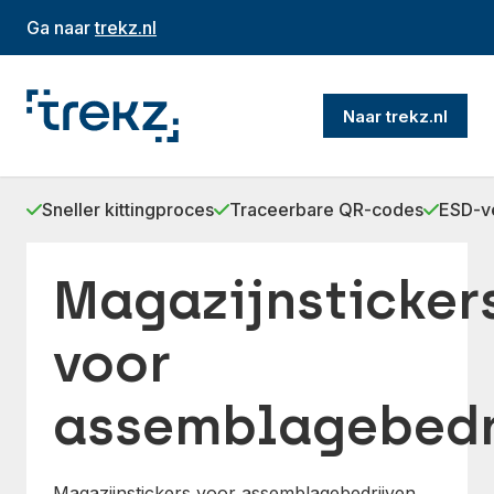
Ga naar
trekz.nl
Naar trekz.nl
Sneller kittingproces
Traceerbare QR-codes
ESD-ve
Magazijnsticker
voor
assemblagebedr
Magazijnstickers voor assemblagebedrijven