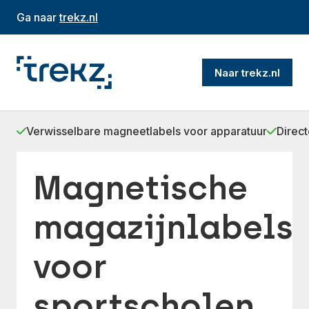
Ga naar
trekz.nl
Naar trekz.nl
Verwisselbare magneetlabels voor apparatuur
Direct
Magnetische
magazijnlabels
voor
sportscholen