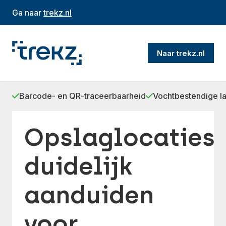
Ga naar
trekz.nl
Naar trekz.nl
Barcode- en QR-traceerbaarheid
Vochtbestendige l
Opslaglocaties
duidelijk
aanduiden
voor