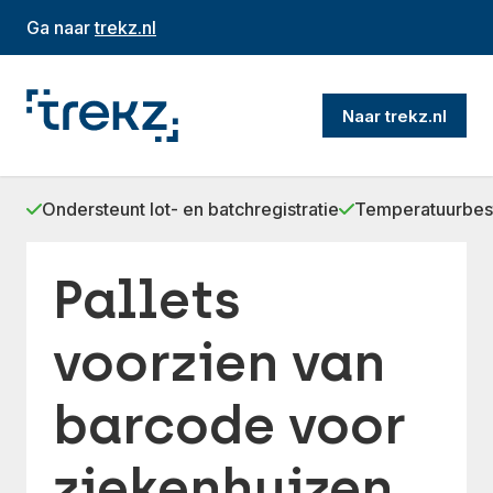
Ga naar
trekz.nl
Naar trekz.nl
Ondersteunt lot- en batchregistratie
Temperatuurbest
Pallets
voorzien van
barcode voor
ziekenhuizen