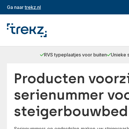
Ga naar
trekz.nl
RVS typeplaatjes voor buiten
Unieke 
Producten voorz
serienummer vo
steigerbouwbedr
Serienummers op onderdelen maken uw steigerpark be