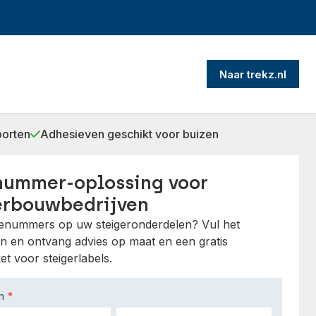
Naar trekz.nl
porten
Adhesieven geschikt voor buizen
nummer-oplossing voor
erbouwbedrijven
rienummers op uw steigeronderdelen? Vul het
in en ontvang advies op maat en een gratis
t voor steigerlabels.
am
*