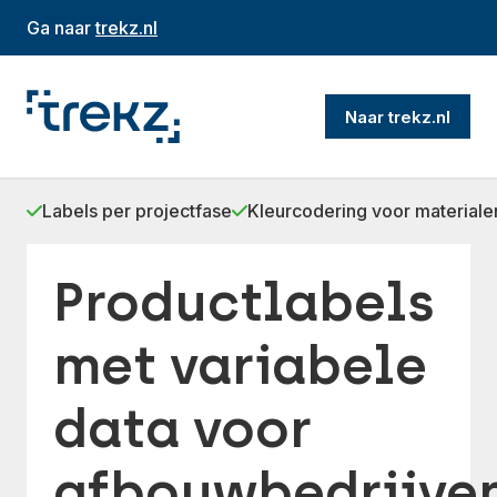
Ga naar
trekz.nl
Naar trekz.nl
Labels per projectfase
Kleurcodering voor materiale
Productlabels
met variabele
data voor
afbouwbedrijve