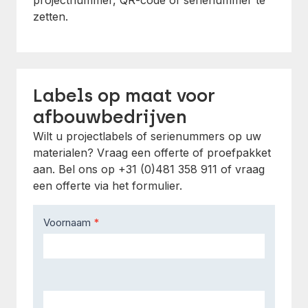
projectnummer, QR-code of serienummer te
zetten.
Labels op maat voor
afbouwbedrijven
Wilt u projectlabels of serienummers op uw
materialen? Vraag een offerte of proefpakket
aan. Bel ons op +31 (0)481 358 911 of vraag
een offerte via het formulier.
Contact
Voornaam
*
Us