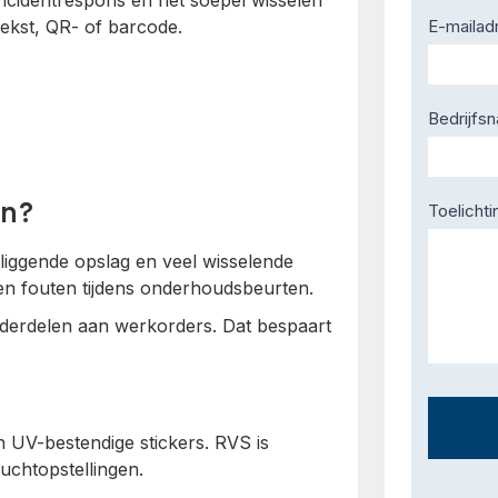
ncidentrespons en het soepel wisselen
tekst, QR- of barcode.
E-mailad
Bedrijfs
en?
Toelichti
liggende opslag en veel wisselende
en fouten tijdens onderhoudsbeurten.
derdelen aan werkorders. Dat bespaart
n UV-bestendige stickers. RVS is
luchtopstellingen.