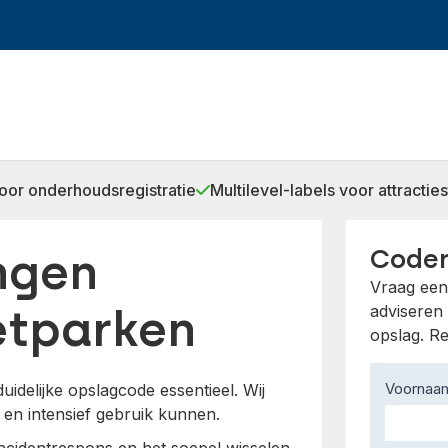
or onderhoudsregistratie
Multilevel-labels voor attracties
ngen
Coder
Vraag een 
etparken
adviseren 
opslag. Re
Contact
Voorna
uidelijke opslagcode essentieel. Wij
Us
 en intensief gebruik kunnen.