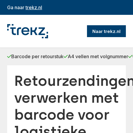
Ga naar
trekz.nl
Naar trekz.nl
Barcode per retourstuk
A4 vellen met volgnummer
Retourzendinge
verwerken met
barcode voor
logistieke