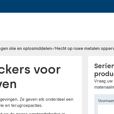
egen olie en oplosmiddelen
Hecht op ruwe metalen opper
ckers voor
Serie
produ
ven
Vraag uw 
materiaalm
gevingen. Ze geven elk onderdeel een
Contact
Voorna
ole en terugroepacties.
Us