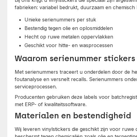
Bij ons krijgt u vinylstickers die speciaal zijn afge
fabrieken: variabel bedrukt, duurzaam en chemisch 
Unieke serienummers per stuk
Bestendig tegen olie en oplosmiddelen
Hecht op ruwe metalen oppervlakken
Geschikt voor hitte- en wasprocessen
Waarom serienummer stickers 
Met serienummers traceert u onderdelen door de he
foutanalyse en versnelt recalls. Serienummers onde
serviceprocessen.
Producenten gebruiken deze labels voor batchregistr
met ERP- of kwaliteitssoftware.
Materialen en bestendigheid
Wij leveren vinylstickers die geschikt zijn voor ruw
beschermt tegen chemicaliën zoals olie en terpentin