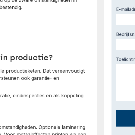
stemd op de zware omstandigheden in
bestendig.
E-mailad
Bedrijfs
in productie?
Toelichti
le productieketen. Dat vereenvoudigt
rsteunen ook garantie- en
atie, eindinspecties en als koppeling
e omstandigheden. Optionele laminering
e. Voor metaaleffecten printen we een