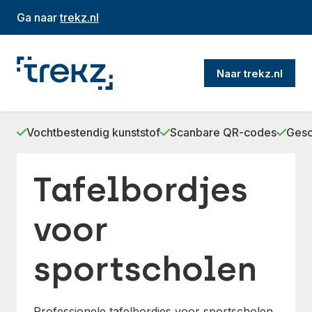
Ga naar
trekz.nl
Naar trekz.nl
Vochtbestendig kunststof
Scanbare QR-codes
Gesc
Tafelbordjes
voor
sportscholen
Professionele tafelbordjes voor sportscholen