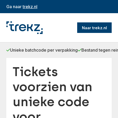
Ga naar
trekz.nl
Naar trekz.nl
Unieke batchcode per verpakking
Bestand tegen rei
Tickets
voorzien van
unieke code
voor