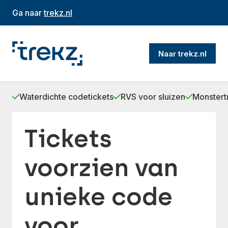
Ga naar
trekz.nl
Naar trekz.nl
Waterdichte codetickets
RVS voor sluizen
Monstert
Tickets
voorzien van
unieke code
voor