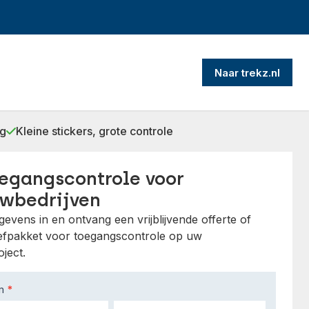
Naar trekz.nl
ng
Kleine stickers, grote controle
egangscontrole voor
wbedrijven
evens in en ontvang een vrijblijvende offerte of
oefpakket voor toegangscontrole op uw
ject.
am
*