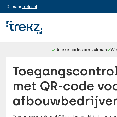
Ga naar
trekz.nl
Unieke codes per vakman
Wee
Toegangscontrol
met QR-code vo
afbouwbedrijve
Toegangscontrole met QR-codes maakt het leven op