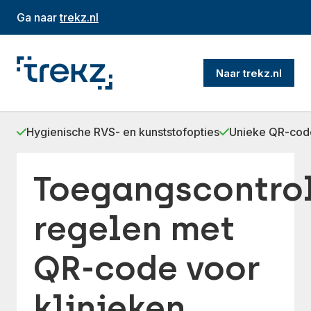
Ga naar
trekz.nl
Naar trekz.nl
Hygienische RVS- en kunststofopties
Unieke QR-code
Toegangscontro
regelen met
QR-code voor
klinieken