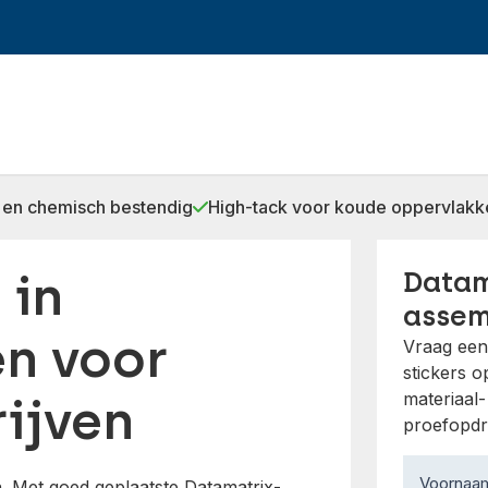
 en chemisch bestendig
High-tack voor koude oppervlakk
 in
Datam
assem
en voor
Vraag een
stickers 
materiaal
ijven
proefopdr
Contact
Voorna
n. Met goed geplaatste Datamatrix-