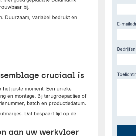
Us
rouwbaar bij.
en. Duurzaam, variabel bedrukt en
E-mailad
Bedrijfs
semblage cruciaal is
Toelichti
op het juiste moment. Een unieke
ing en montage. Bij terugroepacties of
serienummer, batch en productiedatum.
utmarges. Dat bespaart tijd op de
en aan uw werkvloer