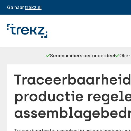
Ga naar
trekz.nl
Serienummers per onderdeel
Olie-
Traceerbaarheid
productie regel
assemblagebedr
Traceerbaarheid is essentieel in assemblagebedrijve