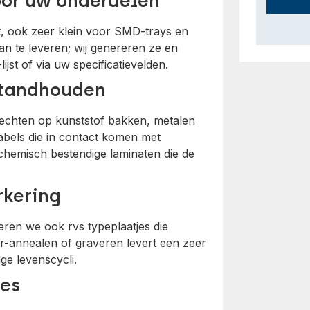
oor uw onderdelen
t, ook zeer klein voor SMD-trays en
an te leveren; wij genereren ze en
jst of via uw specificatievelden.
standhouden
hechten op kunststof bakken, metalen
abels die in contact komen met
 chemisch bestendige laminaten die de
rkering
ren we ook rvs typeplaatjes die
ser-annealen of graveren levert een zeer
ge levenscycli.
ces