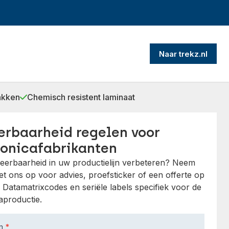
Naar trekz.nl
akken
Chemisch resistent laminaat
erbaarheid regelen voor
ronicafabrikanten
ceerbaarheid in uw productielijn verbeteren? Neem
t ons op voor advies, proefsticker of een offerte op
Datamatrixcodes en seriële labels specifiek voor de
aproductie.
am
*