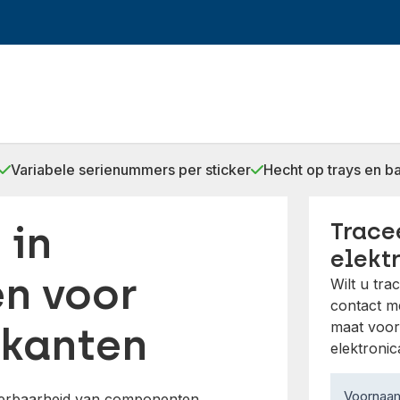
Variabele serienummers per sticker
Hecht op trays en b
 in
Trace
elekt
en voor
Wilt u tra
contact me
maat voor 
ikanten
elektronic
Contact
Voorna
ceerbaarheid van componenten,