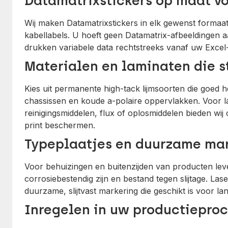
Datamatrixstickers op maat v
Wij maken Datamatrixstickers in elk gewenst formaa
kabellabels. U hoeft geen Datamatrix-afbeeldingen a
drukken variabele data rechtstreeks vanaf uw Excel-li
Materialen en laminaten die 
Kies uit permanente high-tack lijmsoorten die goed 
chassissen en koude a-polaire oppervlakken. Voor l
reinigingsmiddelen, flux of oplosmiddelen bieden wij
print beschermen.
Typeplaatjes en duurzame ma
Voor behuizingen en buitenzijden van producten leve
corrosiebestendig zijn en bestand tegen slijtage. La
duurzame, slijtvast markering die geschikt is voor lan
Inregelen in uw productiepro