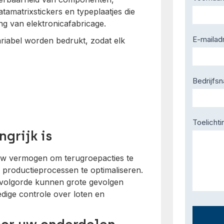
Us
tamatrixstickers en typeplaatjes die
ng van elektronicafabricage.
E-mailad
riabel worden bedrukt, zodat elk
Bedrijfs
Toelichti
grijk is
d uw vermogen om terugroepacties te
n productieprocessen te optimaliseren.
volgorde kunnen grote gevolgen
dige controle over loten en