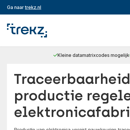
Ga naar
trekz.nl
Kleine datamatrixcodes mogelijk
Traceerbaarheid
productie regel
elektronicafabr
Productie van elektronica vereist nauwkeurige tra