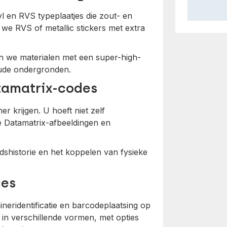
l en RVS typeplaatjes die zout- en
 we RVS of metallic stickers met extra
n we materialen met een super-high-
koude ondergronden.
tamatrix-codes
r krijgen. U hoeft niet zelf
e Datamatrix-afbeeldingen en
dshistorie en het koppelen van fysieke
ces
ineridentificatie en barcodeplaatsing op
r in verschillende vormen, met opties