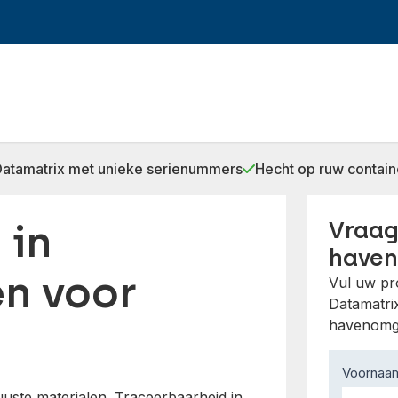
Datamatrix met unieke serienummers
Hecht op ruw contain
 in
Vraag
haven
en voor
Vul uw pr
Datamatri
havenomg
Contact
Voorna
Us
uuste materialen. Traceerbaarheid in