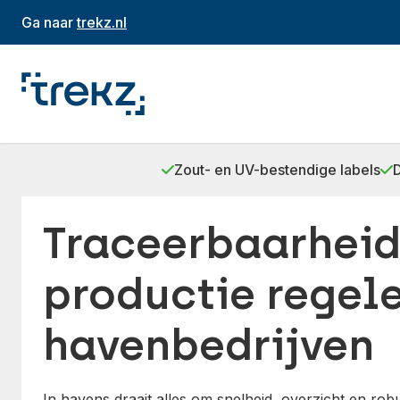
Ga naar
trekz.nl
Zout- en UV-bestendige labels
Traceerbaarheid
productie regel
havenbedrijven
In havens draait alles om snelheid, overzicht en rob