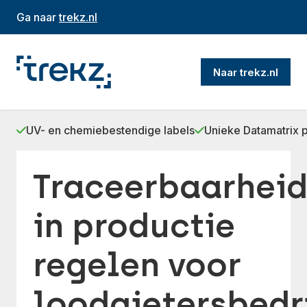
Ga naar
trekz.nl
Naar trekz.nl
UV- en chemiebestendige labels
Unieke Datamatrix pe
Traceerbaarhei
in productie
regelen voor
loodgietersbedr