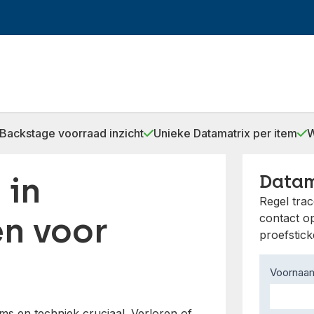
Backstage voorraad inzicht
Unieke Datamatrix per item
W
 in
Datam
Regel tra
en voor
contact o
proefstic
Contact
Voorna
Us
ms en techniek cruciaal. Verloren of