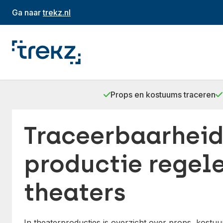
Ga naar
trekz.nl
Props en kostuums traceren
Traceerbaarheid
productie regel
theaters
In theaterproducties is overzicht over props, kostuu