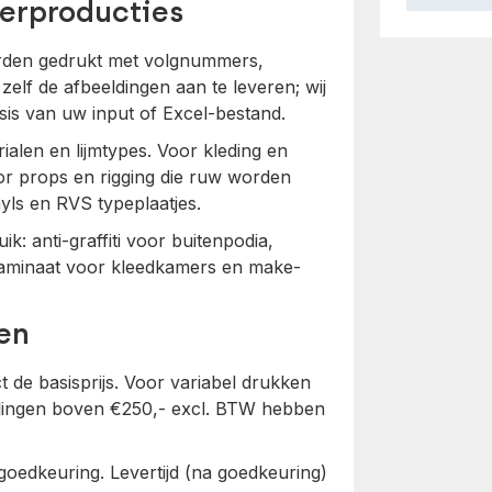
terproducties
orden gedrukt met volgnummers,
zelf de afbeeldingen aan te leveren; wij
is van uw input of Excel-bestand.
rialen en lijmtypes. Voor kleding en
Voor props en rigging die ruw worden
yls en RVS typeplaatjes.
k: anti-graffiti voor buitenpodia,
 laminaat voor kleedkamers en make-
en
t de basisprijs. Voor variabel drukken
ellingen boven €250,- excl. BTW hebben
 goedkeuring. Levertijd (na goedkeuring)