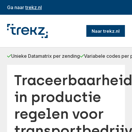
Ga naar
trekz.nl
Naar trekz.nl
Unieke Datamatrix per zending
Variabele codes per p
Traceerbaarhei
in productie
regelen voor
transportbedrij