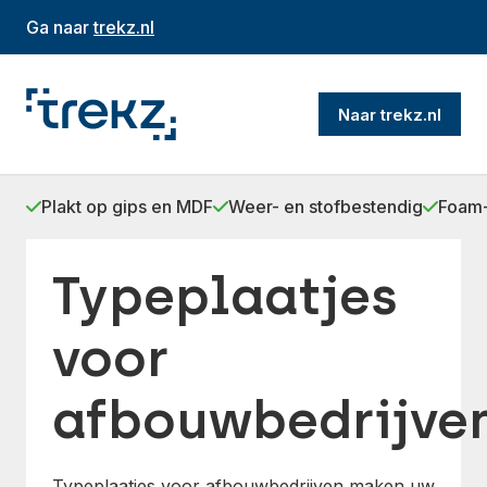
Ga naar
trekz.nl
Naar trekz.nl
Plakt op gips en MDF
Weer- en stofbestendig
Foam-
Typeplaatjes
voor
afbouwbedrijve
Typeplaatjes voor afbouwbedrijven maken uw