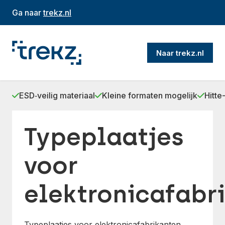
Ga naar
trekz.nl
Naar trekz.nl
ESD‑veilig materiaal
Kleine formaten mogelijk
Hitte
Typeplaatjes
voor
elektronicafabr
Typeplaatjes voor elektronicafabrikanten