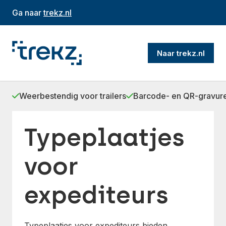
Ga naar
trekz.nl
Naar trekz.nl
Weerbestendig voor trailers
Barcode- en QR-gravur
Typeplaatjes
voor
expediteurs
Typeplaatjes voor expediteurs bieden