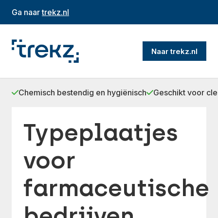
Ga naar
trekz.nl
Naar trekz.nl
Chemisch bestendig en hygiënisch
Geschikt voor c
Typeplaatjes
voor
farmaceutische
bedrijven