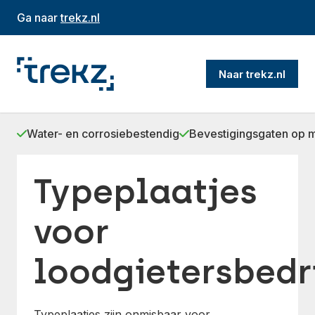
Ga naar
trekz.nl
Naar trekz.nl
Water- en corrosiebestendig
Bevestigingsgaten op 
Typeplaatjes
voor
loodgietersbedr
Typeplaatjes zijn onmisbaar voor