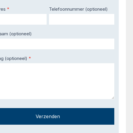
res
*
Telefoonnummer (optioneel)
naam (optioneel)
ng (optioneel)
*
Verzenden