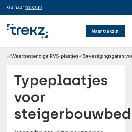
Ga naar
trekz.nl
Naar trekz.nl
Weerbestendige RVS-plaatjes
Bevestigingsgaten vo
Typeplaatjes
voor
steigerbouwbedr
Typeplaatjes voor steigerbouwbedrijven