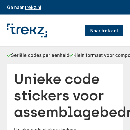
Ga naar
trekz.nl
Naar trekz.nl
Seriële codes per eenheid
Klein formaat voor comp
Unieke code
stickers voor
assemblagebedr
Unieke code stickers helpen