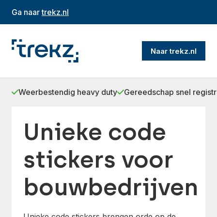
Ga naar
trekz.nl
Naar trekz.nl
Weerbestendig heavy duty
Gereedschap snel regist
Unieke code
stickers voor
bouwbedrijven
Unieke code stickers brengen orde op de