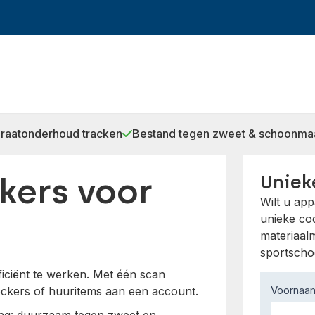
raatonderhoud tracken
Bestand tegen zweet & schoonma
kers voor
Uniek
Wilt u ap
unieke cod
materiaal
sportscho
ficiënt te werken. Met één scan
Contact
Voorna
lockers of huuritems aan een account.
Us