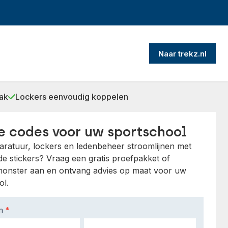
Naar trekz.nl
ak
Lockers eenvoudig koppelen
e codes voor uw sportschool
paratuur, lockers en ledenbeheer stroomlijnen met
e stickers? Vraag een gratis proefpakket of
monster aan en ontvang advies op maat voor uw
ol.
am
*