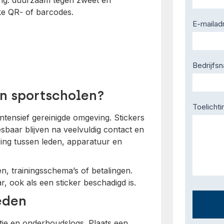
ving: duurzaam tegen zweet en
ke QR- of barcodes.
E-mailad
Bedrijfs
in sportscholen?
Toelichti
ntensief gereinigde omgeving. Stickers
baar blijven na veelvuldig contact en
ng tussen leden, apparatuur en
, trainingsschema’s of betalingen.
r, ook als een sticker beschadigd is.
eden
tie en onderhoudslogs. Plaats een