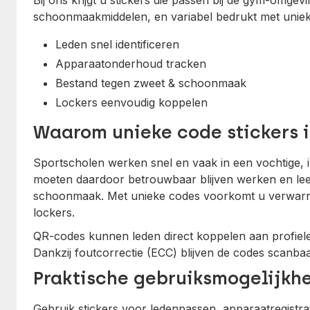
Bij ons krijgt u stickers die passen bij de gym-omge
schoonmaakmiddelen, en variabel bedrukt met unie
Leden snel identificeren
Apparaatonderhoud tracken
Bestand tegen zweet & schoonmaak
Lockers eenvoudig koppelen
Waarom unieke code stickers 
Sportscholen werken snel en vaak in een vochtige, i
moeten daardoor betrouwbaar blijven werken en lees
schoonmaak. Met unieke codes voorkomt u verwarri
lockers.
QR-codes kunnen leden direct koppelen aan profielen
Dankzij foutcorrectie (ECC) blijven de codes scanbaa
Praktische gebruiksmogelijkh
Gebruik stickers voor ledenpassen, apparaatregistra