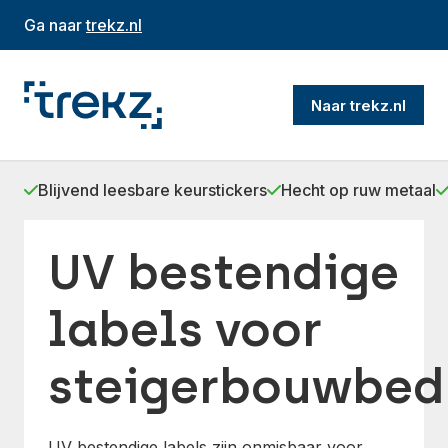
Ga naar
trekz.nl
Naar trekz.nl
Blijvend leesbare keurstickers
Hecht op ruw metaal
UV bestendige
labels voor
steigerbouwbedr
UV bestendige labels zijn onmisbaar voor