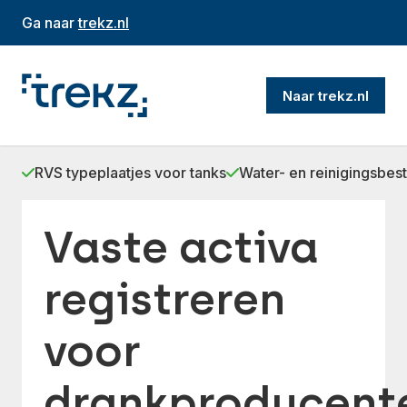
Ga naar
trekz.nl
Naar trekz.nl
RVS typeplaatjes voor tanks
Water- en reinigingsbes
Vaste activa
registreren
voor
drankproducent