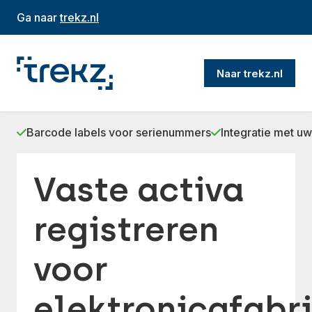
Ga naar
trekz.nl
Naar trekz.nl
Barcode labels voor serienummers
Integratie met u
Vaste activa
registreren
voor
elektronicafabr