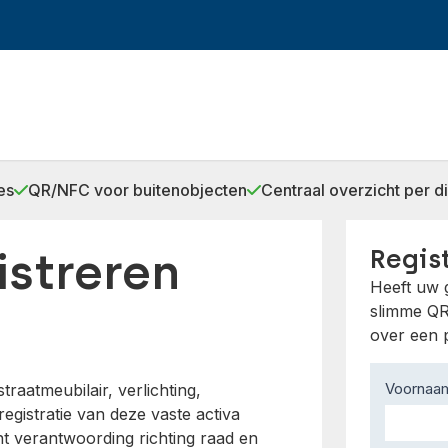
es
QR/NFC voor buitenobjecten
Centraal overzicht per d
istreren
Regis
Heeft uw 
slimme QR
over een 
Contact
Voorna
aatmeubilair, verlichting,
Us
egistratie van deze vaste activa
t verantwoording richting raad en