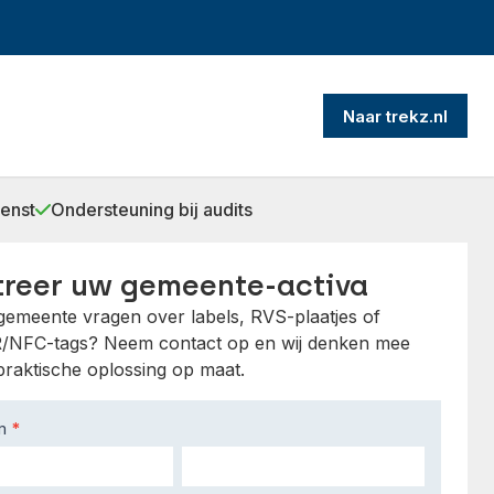
Naar trekz.nl
ienst
Ondersteuning bij audits
treer uw gemeente-activa
gemeente vragen over labels, RVS-plaatjes of
/NFC-tags? Neem contact op en wij denken mee
praktische oplossing op maat.
am
*