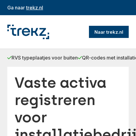
Ga naar
trekz.nl
Naar trekz.nl
RVS typeplaatjes voor buiten
QR-codes met installat
Vaste activa
registreren
voor
installatiebedri