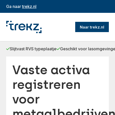
Ga naar
trekz.nl
Naar trekz.nl
Slijtvast RVS typeplaatje
Geschikt voor lasomgeving
Vaste activa
registreren
voor
metaalbedrijve