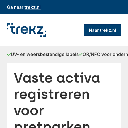
Ga naar
trekz.nl
Naar trekz.nl
UV- en weersbestendige labels
QR/NFC voor onder
Vaste activa
registreren
voor
pretparken